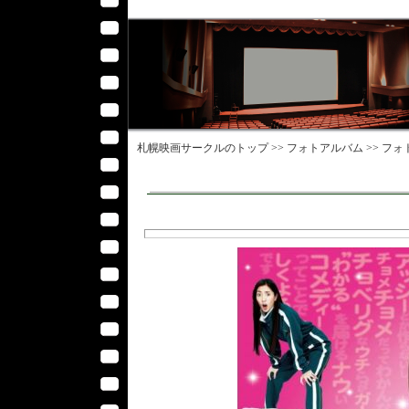
札幌映画サークル
のトップ >>
フォトアルバム
>>
フォ