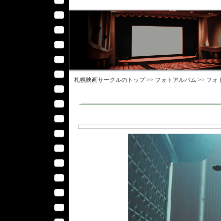
札幌映画サークル
のトップ >>
フォトアルバム
>>
フォ