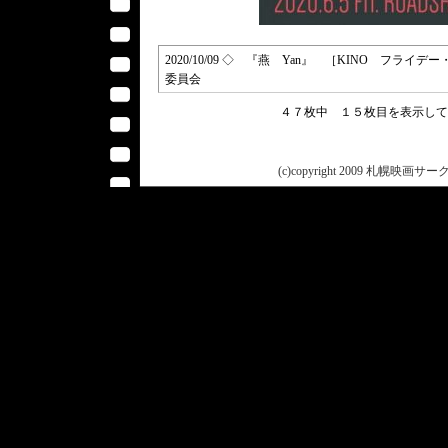
2020/10/09 ◇ 『燕 Yan』 ［KINO フライデー・シネマ 
委員会
４７枚中 １５枚目を表示し
(c)copyright 2009 札幌映画サークル 