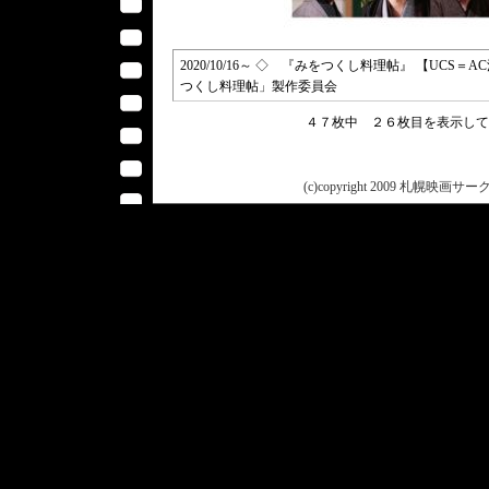
2020/10/16～ ◇ 『みをつくし料理帖』 【UCS＝
つくし料理帖」製作委員会
４７枚中 ２６枚目を表示し
(c)copyright 2009 札幌映画サークル 