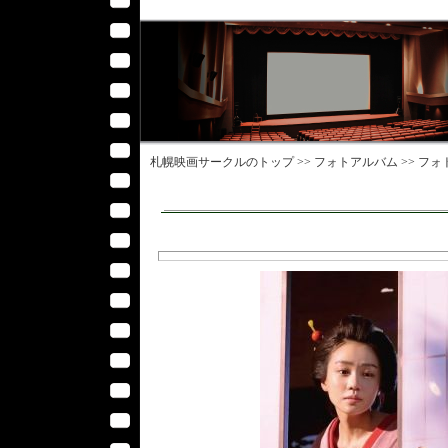
札幌映画サークル
のトップ >>
フォトアルバム
>>
フォ