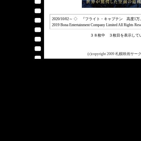
2020/10/02～ ◇ 『フライト・キャプテン 高度1万メー
2019 Bona Entertainment Company Limited All Rights Res
３８枚中 ３枚目を表示し
(c)copyright 2009 札幌映画サークル 