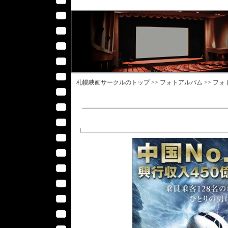
札幌映画サークル
のトップ >>
フォトアルバム
>>
フォ