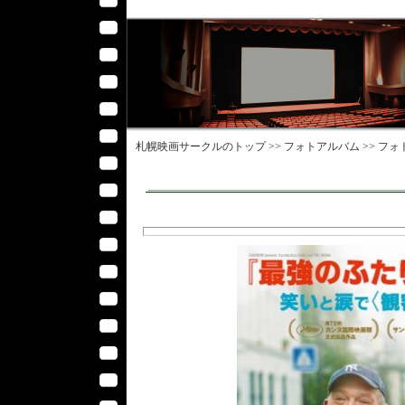
札幌映画サークル
のトップ >>
フォトアルバム
>>
フォ