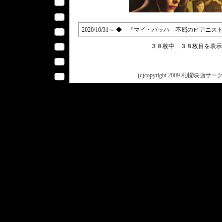
2020/10/31～ ◆ 『マイ・バッハ 不屈のピアニスト／Joa
３８枚中 ３８枚目を表
(c)copyright 2009 札幌映画サークル 