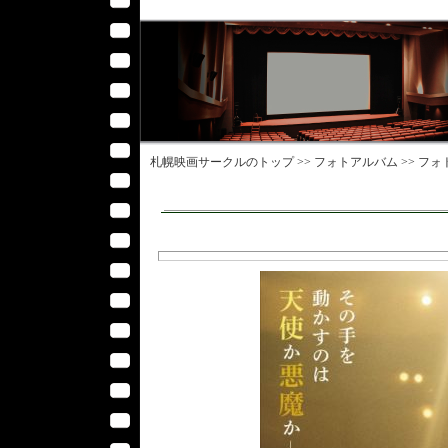
札幌映画サークル
のトップ >>
フォトアルバム
>>
フォ