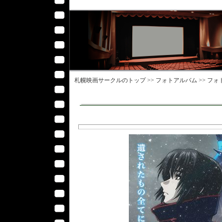
札幌映画サークル
のトップ >>
フォトアルバム
>>
フォ