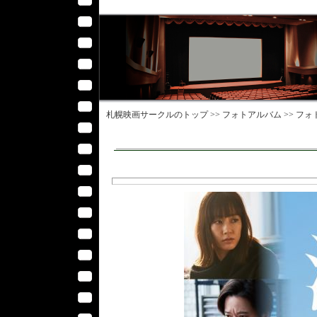
札幌映画サークル
のトップ >>
フォトアルバム
>>
フォ