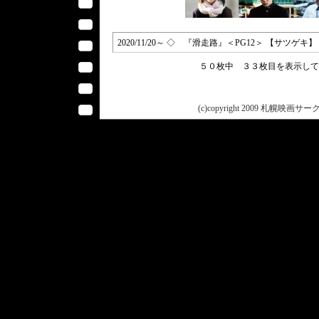
2020/11/20～ ◇ 『滑走路』＜PG12＞ 【サツゲキ】
５０枚中 ３３枚目を表示し
(c)copyright 2009 札幌映画サークル 