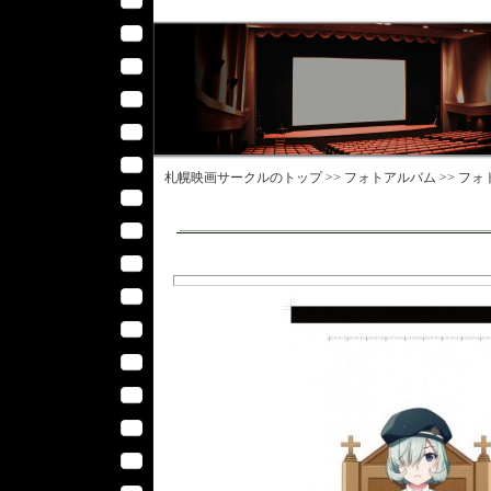
札幌映画サークル
のトップ >>
フォトアルバム
>>
フォ