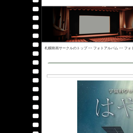
札幌映画サークル
のトップ >>
フォトアルバム
>>
フォ