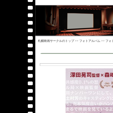
札幌映画サークル
のトップ >>
フォトアルバム
>>
フォ