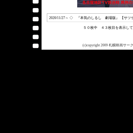
2020/11/27～ ◇ 『本気のしるし 劇場版』 【
５０枚中 ４３枚目を表示し
(c)copyright 2009 札幌映画サークル 