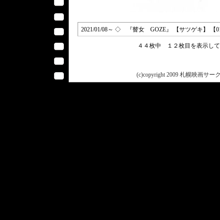
2021/01/08～ ◇ 『瞽女 GOZE』 【サツゲキ】 【
４４枚中 １２枚目を表示し
(c)copyright 2009 札幌映画サークル 