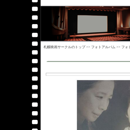
札幌映画サークル
のトップ >>
フォトアルバム
>>
フォ