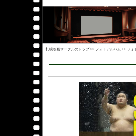
札幌映画サークル
のトップ >>
フォトアルバム
>>
フォ