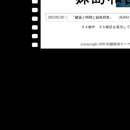
2021/01/29 ◇ 『建築と時間と妹島和世』 ［KINO フラ
４４枚中 ３５枚目を表示し
(c)copyright 2009 札幌映画サークル 