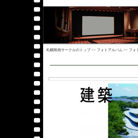
札幌映画サークル
のトップ >>
フォトアルバム
>>
フォ