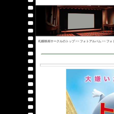
札幌映画サークル
のトップ >>
フォトアルバム
>>
フォ