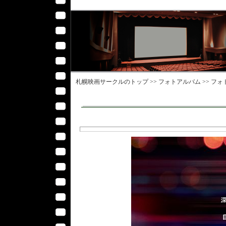
札幌映画サークル
のトップ >>
フォトアルバム
>>
フォ