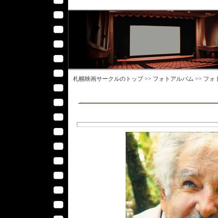
札幌映画サークル
のトップ >>
フォトアルバム
>>
フォ