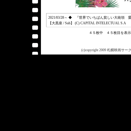
2021/03/28～ ◆ 『世界でいちばん貧しい大統領 愛と闘争
【大黒座 / Sub】 (C) CAPITAL INTELECTUAL S.A
４５枚中 ４５枚目を表
(c)copyright 2009 札幌映画サークル 