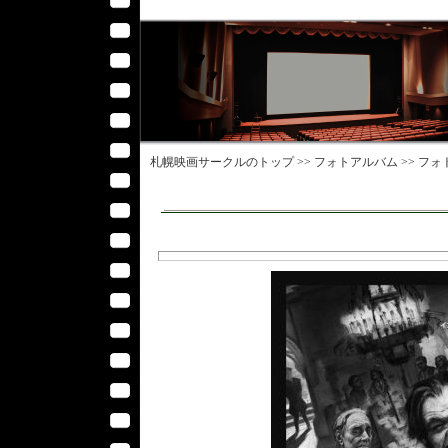
札幌映画サークル
のトップ >>
フォトアルバム
>>
フォ