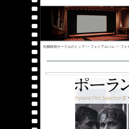
札幌映画サークル
のトップ >>
フォトアルバム
>>
フォ