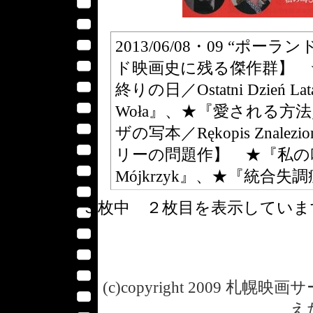
2013/06/08・09 “ポー
ド映画史に残る傑作群】 ★
終りの日／Ostatni Dzień 
Woła』、★『愛される方法／J
ザの写本／Rękopis Znalezi
リーの問題作】 ★『私の叫びを
Mójkrzyk』、★『統合失調症／
３枚中 ２枚目を表示してい
(c)copyright 2009 札幌映画サー
え