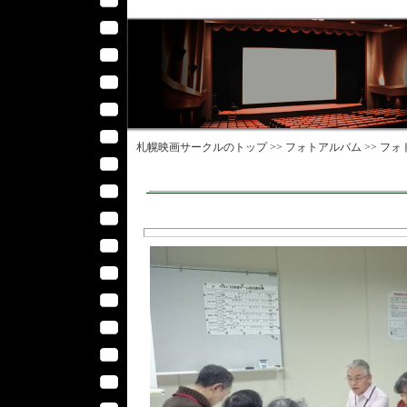
札幌映画サークル
のトップ >>
フォトアルバム
>>
フォ