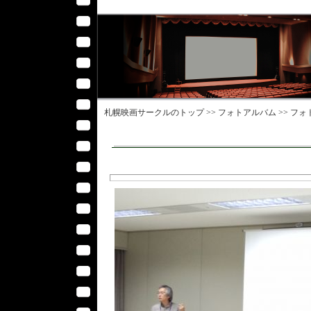
札幌映画サークル
のトップ >>
フォトアルバム
>>
フォ