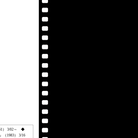
61） 3/02～ ◆
（1983） 3/16