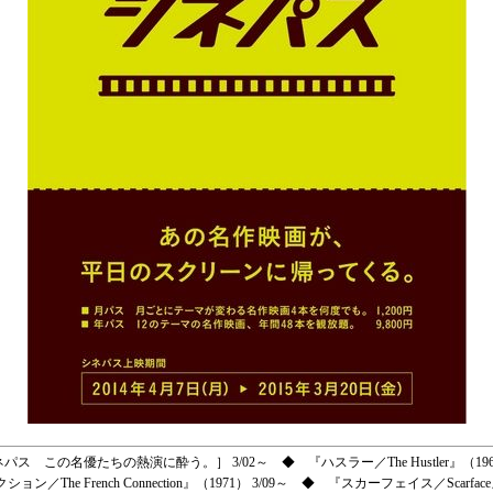
 ［シネパス この名優たちの熱演に酔う。］ 3/02～ ◆ 『ハスラー／The Hustler』（19
／The French Connection』（1971） 3/09～ ◆ 『スカーフェイス／Scarface』