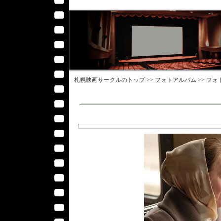
札幌映画サークル
のトップ >>
フォトアルバム
>>
フォ