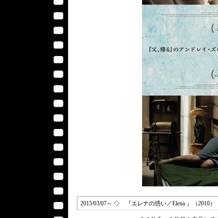
2015/03/07～ ◇ 『エレナの惑い／Elena 』（2010） 【