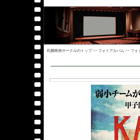
札幌映画サークル
のトップ >>
フォトアルバム
>>
フォ