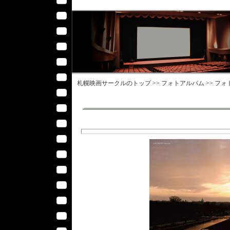
札幌映画サークル
のトップ >>
フォトアルバム
>>
フォ