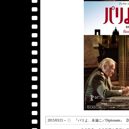
2015/03/21～ ◇ 『パリよ、永遠に／Diplomatie』 【K