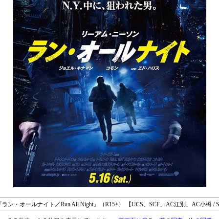
◇ 『ラン・オールナイト／Run All Night』（R15+） 【UCS、SCF、AC江別、AC小樽 / 