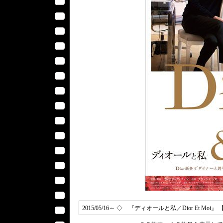
2015/05/16～ ◇ 『ディオールと私／Dior Et Moi』 【