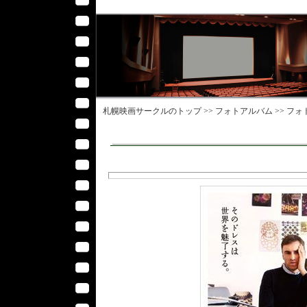
札幌映画サークル
のトップ >>
フォトアルバム
>>
フォ