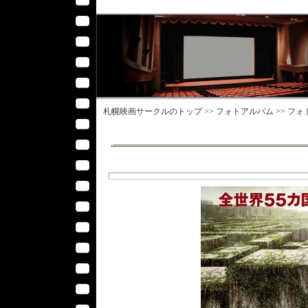
札幌映画サークル
のトップ >>
フォトアルバム
>>
フォ