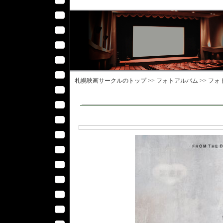
札幌映画サークル
のトップ >>
フォトアルバム
>>
フォ