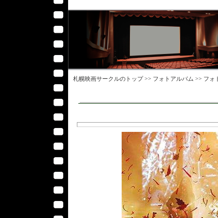
札幌映画サークル
のトップ >>
フォトアルバム
>>
フォ