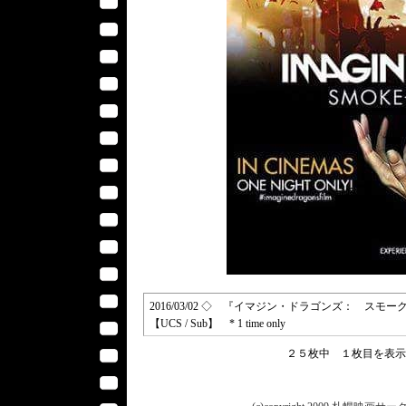
2016/03/02 ◇ 『イマジン・ドラゴンズ： スモーク＋ミラーズ 
【UCS / Sub】 * 1 time only
２５枚中 １枚目を表