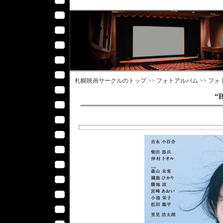
札幌映画サークル
のトップ >>
フォトアルバム
>>
フォ
“