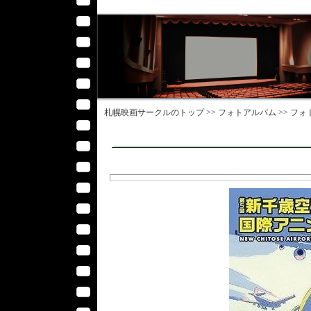
札幌映画サークル
のトップ >>
フォトアルバム
>>
フォ