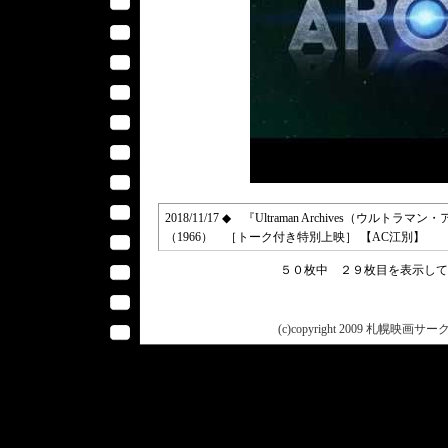
2018/11/17 ◆ 『Ultraman Archives（ウルトラ
（1966） ［トーク付き特別上映］ 【AC江別】
５０枚中 ２９枚目を表示し
(c)copyright 2009 札幌映画サークル 