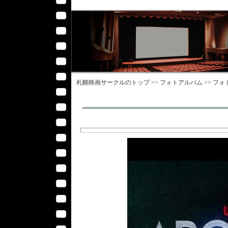
札幌映画サークル
のトップ >>
フォトアルバム
>>
フォ