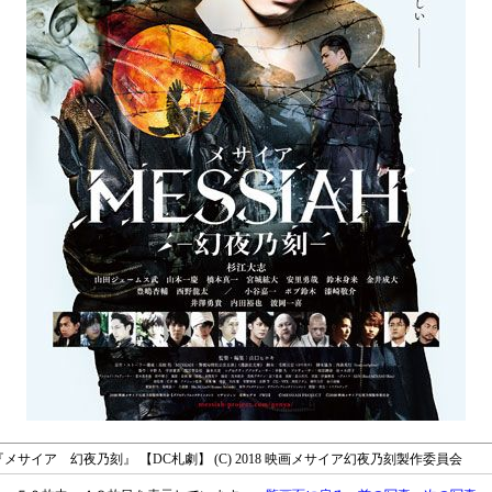
 ◇ 『メサイア 幻夜乃刻』 【DC札劇】 (C) 2018 映画メサイア幻夜乃刻製作委員会