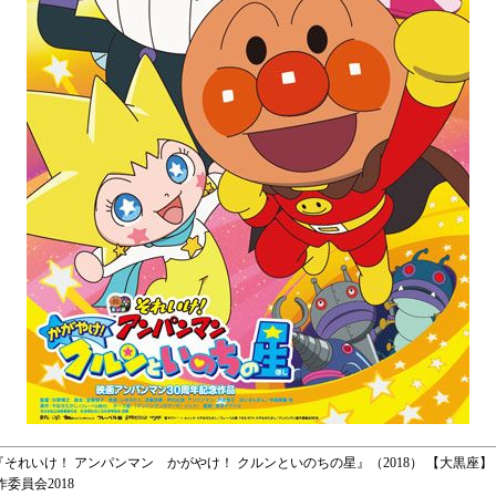
～ ◆ 『それいけ！ アンパンマン かがやけ！ クルンといのちの星』（2018） 【大黒座】 
委員会2018