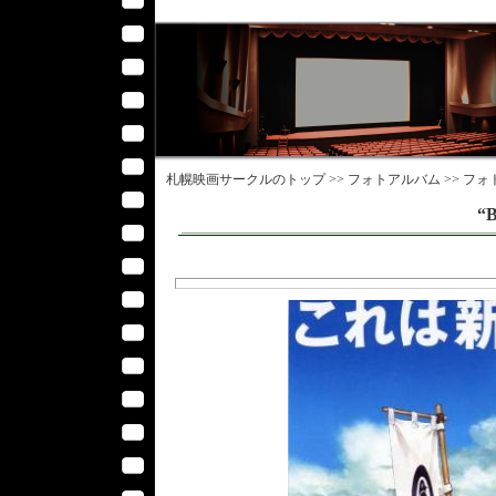
札幌映画サークル
のトップ >>
フォトアルバム
>>
フォ
“