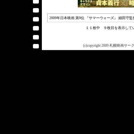
2009年日本映画 第9位 『サマーウォーズ』 細田守
１１枚中 ９枚目を表示し
(c)copyright 2009 札幌映画サークル 