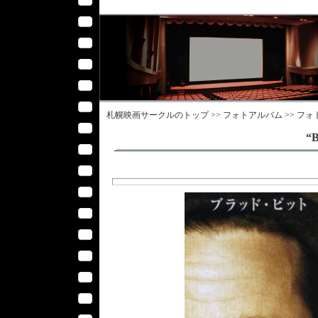
札幌映画サークル
のトップ >>
フォトアルバム
>>
フォ
“