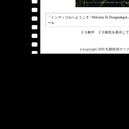
『トンマッコルへようこそ / Welcome To Dongmakg
ール
２３枚中 ２０枚目を表示し
(c)copyright 2009 札幌映画サークル 