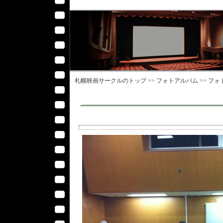
札幌映画サークル
のトップ >>
フォトアルバム
>>
フォ