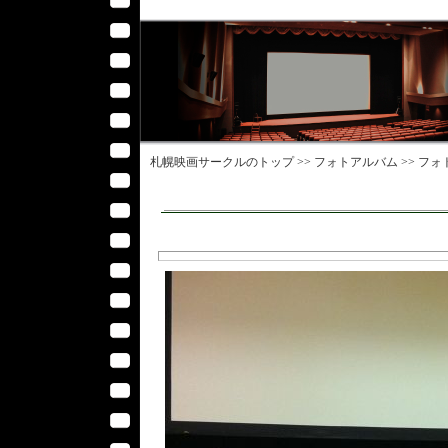
札幌映画サークル
のトップ >>
フォトアルバム
>>
フォ