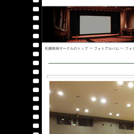
札幌映画サークル
のトップ >>
フォトアルバム
>>
フォ