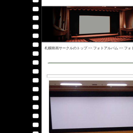
札幌映画サークル
のトップ >>
フォトアルバム
>>
フォ