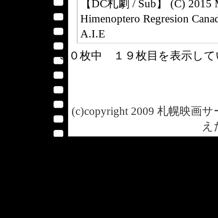
【DC札劇 / Sub】 (C) 2015 Mo
Himenoptero Regresion Canada
A.I.E
５０枚中 １９枚目を表示し
(c)copyright 2009 札幌映画サー
え