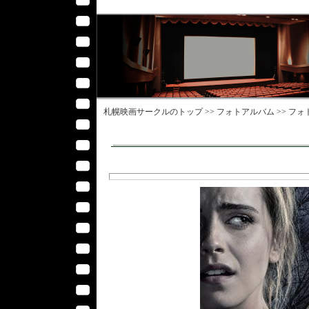
札幌映画サークル
のトップ >>
フォトアルバム
>>
フォ