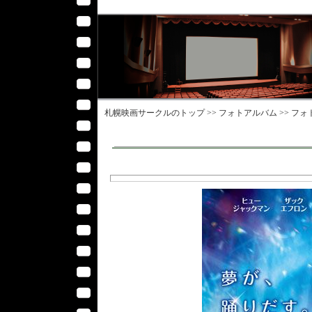
札幌映画サークル
のトップ >>
フォトアルバム
>>
フォ