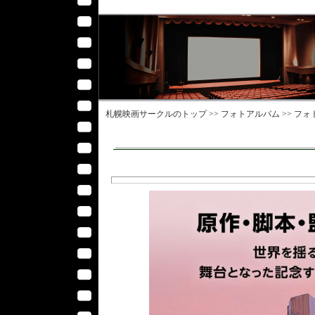
札幌映画サークル
のトップ >>
フォトアルバム
>>
フォ