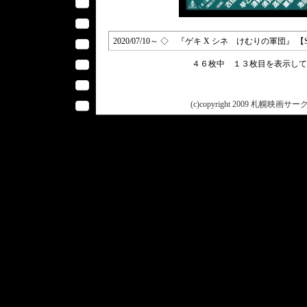
2020/07/10～ ◇ 『ゲキ X シネ けむりの軍団』 
４６枚中 １３枚目を表示し
(c)copyright 2009 札幌映画サークル 