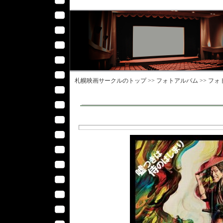
札幌映画サークル
のトップ >>
フォトアルバム
>>
フォ