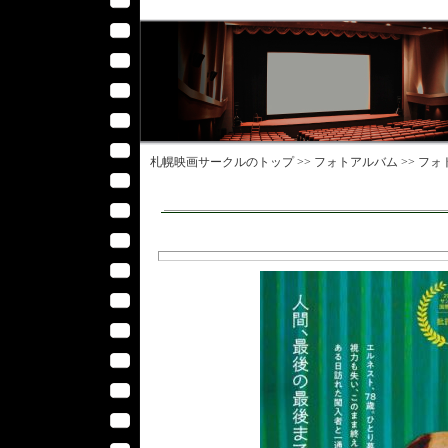
札幌映画サークル
のトップ >>
フォトアルバム
>>
フォ