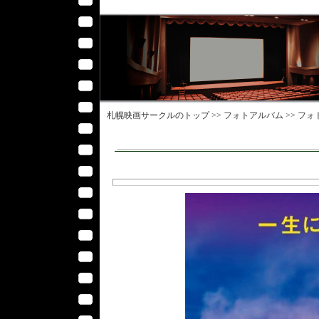
札幌映画サークル
のトップ >>
フォトアルバム
>>
フォ