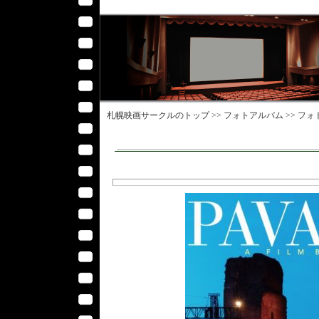
札幌映画サークル
のトップ >>
フォトアルバム
>>
フォ