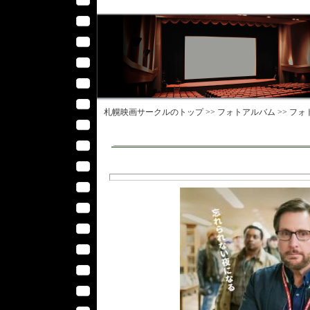
札幌映画サークル
のトップ >>
フォトアルバム
>>
フォ